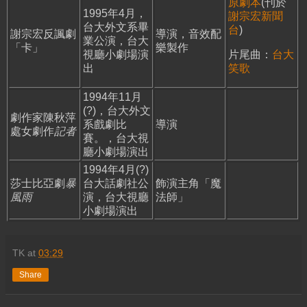
原劇本
(刊於
1995年4月，
謝宗宏新聞
台大外文系畢
台
)
謝宗宏反諷劇
導演，音效配
業公演，台大
「卡」
樂製作
視廳小劇場演
片尾曲：
台大
出
笑歌
1994年11月
(?)，台大外文
劇作家陳秋萍
系戲劇比
導演
處女劇作
記者
賽。，台大視
廳小劇場演出
1994年4月(?)
莎士比亞劇
暴
台大話劇社公
飾演主角「魔
風雨
演，台大視廳
法師」
小劇場演出
TK
at
03:29
Share