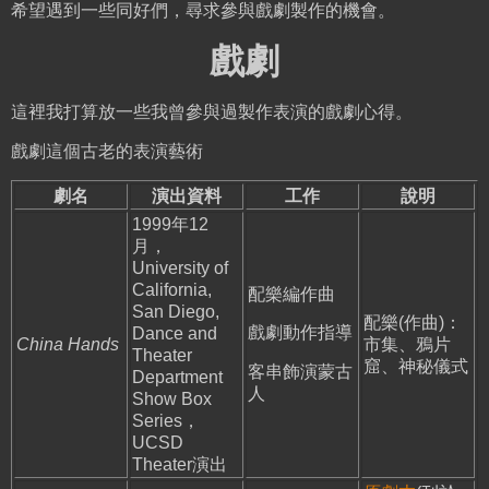
希望遇到一些同好們，尋求參與戲劇製作的機會。
戲劇
這裡我打算放一些我曾參與過製作表演的戲劇心得。
戲劇這個古老的表演藝術
劇名
演出資料
工作
說明
1999年12
月，
University of
California,
配樂編作曲
San Diego,
配樂(作曲)：
戲劇動作指導
Dance and
China Hands
市集、鴉片
Theater
窟、神秘儀式
客串飾演蒙古
Department
人
Show Box
Series，
UCSD
Theater演出