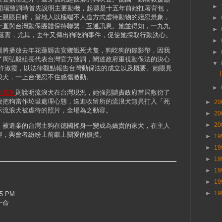
►
） 女士開場致詞時首先說明主要動機，起源是十五年前她扛著背包，
上親眼目睹，當地人以極端不人道方式虐待動物的殘忍景象，
►
一直與台灣動保團體保持聯繫，互通訊息。她並得知，一九九
►
未落實，尤其，去年又傳出狗吃狗事件，促使她採取行動決心。
►
將播放去年花蓮縣吉安鄉餓死犬隻，狗吃狗的錄影帶，因我
►
了周弘毅組長代表台灣官方致詞，闡述政府重視動保法的決心
▼
生許淑霞，以法律觀點報告台灣動保法的成立以及概要。她眼見
浪犬，一上台便忍不住感傷激動。
►
劉威良
則說明流浪犬在台灣現況，她強烈譴責政府當局敷衍了
脫把狗當作垃圾處理心態，送進收留所的流浪犬無異打入「死
►
20
示流浪犬被虐待的照片，全場為之動容。
►
20
►
20
被遺棄的台灣土狗在德國搖身一變成為嬌貴的家犬，在主人
迎，與會者紛紛上前獻上關愛的撫摸。
►
19
►
19
►
19
►
19
►
19
►
19
15 PM
一命