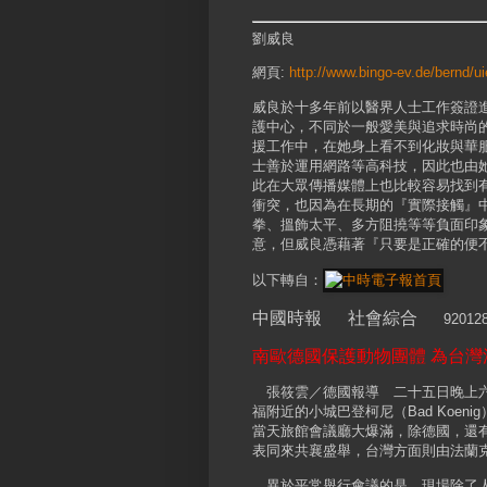
劉威良
網頁:
http://www.bingo-ev.de/bernd/ui
威良於十多年前以醫界人士工作簽證進入
護中心，不同於一般愛美與追求時尚
援工作中，在她身上看不到化妝與華
士善於運用網路等高科技，因此也由
此在大眾傳播媒體上也比較容易找到
衝突，也因為在長期的『實際接觸』
拳、搵飾太平、多方阻撓等等負面印
意，但威良憑藉著『只要是正確的便
以下轉自：
中國時報 社會綜合
92012
南歐德國保護動物團體 為台灣
張筱雲／德國報導 二十五日晚上六
福附近的小城巴登柯尼（Bad Koe
當天旅館會議廳大爆滿，除德國，還
表同來共襄盛舉，台灣方面則由法蘭
異於平常舉行會議的是，現場除了人