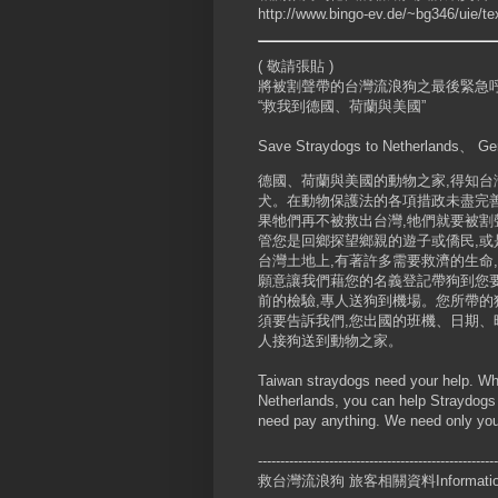
http://www.bingo-ev.de/~bg346/uie/t
( 敬請張貼 )
將被割聲帶的台灣流浪狗之最後緊急
“救我到德國、荷蘭與美國”
Save Straydogs to Netherlands、 Ge
德國、荷蘭與美國的動物之家,得知台
犬。在動物保護法的各項措政未盡完善
果牠們再不被救出台灣,牠們就要被割
管您是回鄉探望鄉親的遊子或僑民,或
台灣土地上,有著許多需要救濟的生命
願意讓我們藉您的名義登記帶狗到您要
前的檢驗,專人送狗到機場。您所帶的
須要告訴我們,您出國的班機、日期、
人接狗送到動物之家。
Taiwan straydogs need your help. Wh
Netherlands, you can help Straydogs 
need pay anything. We need only your
------------------------------------------------------
救台灣流浪狗 旅客相關資料Information o