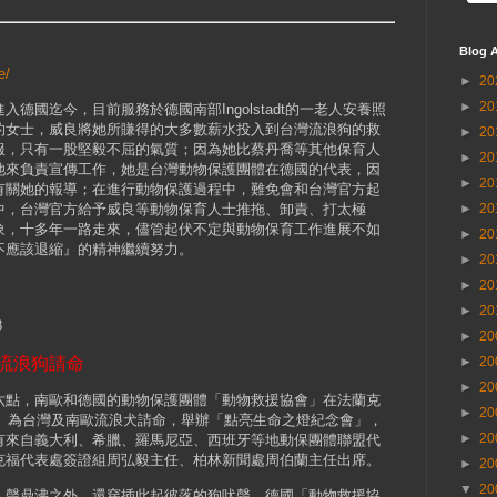
Blog A
e/
►
20
►
20
德國迄今，目前服務於德國南部Ingolstadt的一老人安養照
的女士，威良將她所賺得的大多數薪水投入到台灣流浪狗的救
►
20
服，只有一股堅毅不屈的氣質；因為她比蔡丹喬等其他保育人
►
20
她來負責宣傳工作，她是台灣動物保護團體在德國的代表，因
►
20
有關她的報導；在進行動物保護過程中，難免會和台灣官方起
中，台灣官方給予威良等動物保育人士推拖、卸責、打太極
►
20
象，十多年一路走來，儘管起伏不定與動物保育工作進展不如
►
20
不應該退縮』的精神繼續努力。
►
20
►
20
►
20
8
►
20
流浪狗請命
►
20
►
20
點，南歐和德國的動物保護團體「動物救援協會」在法蘭克
►
20
nig）為台灣及南歐流浪犬請命，舉辦「點亮生命之燈紀念會」，
►
20
有來自義大利、希臘、羅馬尼亞、西班牙等地動保團體聯盟代
克福代表處簽證組周弘毅主任、柏林新聞處周伯蘭主任出席。
►
20
▼
20
聲鼎沸之外，還穿插此起彼落的狗吠聲。德國「動物救援協