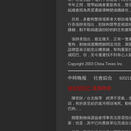
半年之間，聲帶組織會重新再生，聲
組織會因為再度遭破壞轉變成纖維化
目前，多數狗繁殖場業者大都自備電
行長張靜美指出，割除狗聲帶是相當
賺錢，動不動就建議怕吵的飼主乾脆
張靜美指出，最近幾天，正有一隻家
隻狗，動物保護團體聽聞這消息，展
該聯盟表示願意出機票錢，幫狗重新
成啞巴。但，至今遲遲找不到有心人
Copyright 2003 China Times Inc.
中時晚報 社會綜合
92021
種狗變啞巴
流浪街頭
陳世財／台北報導 經濟不景氣，生
頭，有的甚至給扔進河裡頭淹死。動
巴狗」。
關愛動物保護協會理事長沈蓉震指出
家；但是，其中已向農政單位完成合