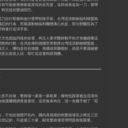
音有可能會漸漸恢復原有的宏亮度，這時候再追加一刀，聲帶
，狗兒從此變成啞巴。
刀自行幫種狗進行聲帶割除手術。台灣流浪動物福利聯盟執
殘忍的行為，而最讓動物福利團體痛心的是，部分獸醫院為了
幫狗進行這項手術。
犬也面臨同樣的命運，狗主人要求醫師動手術才肯繼續養這
開救狗行動；在消息傳到德國世界觀懷台灣流浪動物聯盟後，
找主人，哪怕是住在德國、美國或荷蘭都好，就是不要讓她變
願意出面當人頭，幫忙送這隻狗搭飛機。
1
意不好做，繁殖場一家接一家歇業，種狗也跟著被迫流浪街
物保護團體調查後發現，這些無辜狗兒，清一色幾乎都了「啞
，不包括個體戶在內，國內具規模的狗繁殖場至少將近三百
法登記的，不超過三十家，顯見繁殖場管理問題相當嚴重。