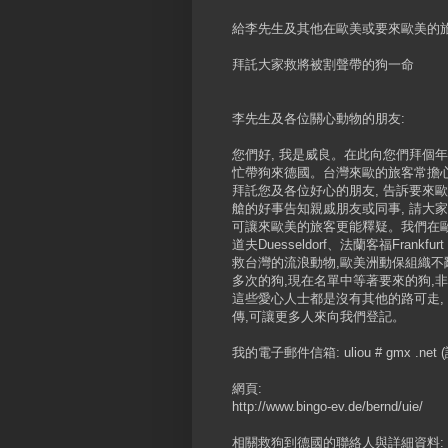
給李先生及其他在歐美或要來歐美的
拜託大家救將被割聲帶的狗一命
李先生及各位關心動物的朋友:
您們好, 我是威良。在此向您們拜個
忙帶狗來德國。台灣來歐的旅客常擔
拜託您及各位好心的朋友, 告訴要來
艙的好事告知親戚朋友或同事, 請大家
可讓來歐美的旅客更能釋疑。我們在歐洲
道夫Duesseldorf、法蘭客福Frank
救台灣的流浪動物,歐美洲動保組織
多次的狗,現在名單中等著要來的狗,
這些愛心人士都是沒有其他的路可走,
傳,可讓更多人來向我們登記。
我的電子郵件信箱: uliou # gmx .ne
網頁:
http://www.bingo-ev.de/bernd/uie/
相關救狗到德國的聯絡人與詳細資料: