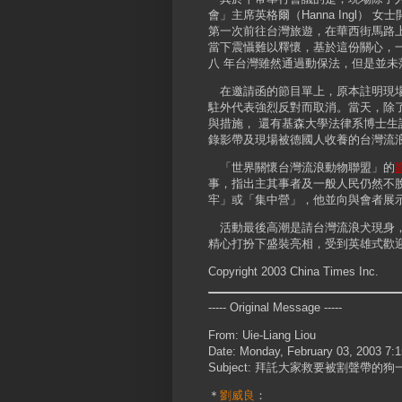
會」主席英格爾（Hanna Ingl
第一次前往台灣旅遊，在華西街馬路
當下震懾難以釋懷，基於這份關心，
八 年台灣雖然通過動保法，但是並
在邀請函的節目單上，原本註明現場
駐外代表強烈反對而取消。當天，除
與措施， 還有基森大學法律系博士
錄影帶及現場被德國人收養的台灣流
「世界關懷台灣流浪動物聯盟」的
事，指出主其事者及一般人民仍然不
牢」或「集中營」，他並向與會者展
活動最後高潮是請台灣流浪犬現身，
精心打扮下盛裝亮相，受到英雄式歡
Copyright 2003 China Times Inc.
----- Original Message -----
From: Uie-Liang Liou
Date: Monday, February 03, 2003 7:
Subject: 拜託大家救要被割聲帶的狗
＊
劉威良
：