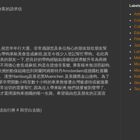
Label
旅客的請求信
Ar
Co
Cu
Ed
Fi
Ja
年,祝您羊年行大運。非常感謝您及各位熱心的朋友鼓吹朋友幫
La
心帶狗來歐美會造成麻煩,故至今很少人登記幫忙帶狗。在此再
Me
歐美的朋友一下,把良好的帶狗經驗如座艙從經濟艙升等為商務
Mo
不用擔心會造成麻煩,狗是在貨傖非客艙, 乘客根本無須照顧狗,
Mu
的動保組織也到荷蘭阿姆斯特丹Amsterdam或德國杜塞爾
furt 、漢堡Hamburg及慕尼黑Muenchen 及美國舊金山接狗。為了
Ref
不辭辛勞開數小時至數十小時的車來救慘遭台灣被虐待或被拋棄
St
非常迫切的需要幫忙,因為沒人帶來歐洲,牠們就要被割聲帶了。
Te
 才選擇讓狗來德國的唯一生路。希望藉由您及朋友的正面宣
t (請自行將 # 與空白去除)