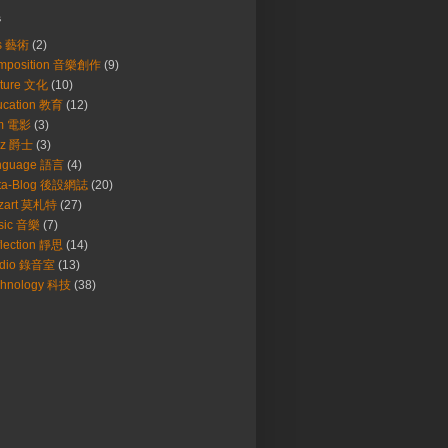
s
ts 藝術
(2)
mposition 音樂創作
(9)
lture 文化
(10)
ucation 教育
(12)
lm 電影
(3)
zz 爵士
(3)
nguage 語言
(4)
ta-Blog 後設網誌
(20)
zart 莫札特
(27)
sic 音樂
(7)
lection 靜思
(14)
udio 錄音室
(13)
chnology 科技
(38)