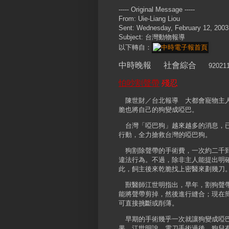
----- Original Message -----
From: Uie-Liang Liou
Sent: Wednesday, February 12, 200
Subject: 台灣動物報導
以下轉自：
中時晚報 社會綜合
92021
怕吵割聲帶
殘忍
陳世財／台北報導 大都會寵物主人
脆也將自己的狗變成啞巴。
台灣「啞巴狗」越來越多的消息，已
行動，全力搶救台灣的啞巴狗。
狗割除聲帶的手術費，一次約二千到
違法行為。不過，除非主人能提出明
此，飼主後來乾脆找上密醫來劃幾刀
獸醫師江世明指出，早年，割狗聲帶
能將聲帶剪掉，然後進行縫合；現在
可直接挑斷或削薄。
早期的手術幾乎一次就讓狗變成啞巴
果。江世明說，電刀手術過後，狗兒