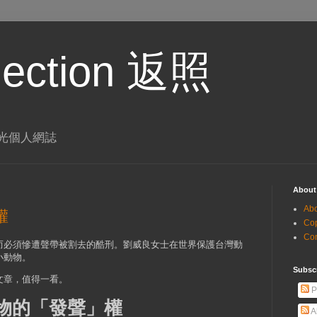
eflection 返照
 李璨光個人網誌
About
Ab
權
Co
Co
而必須慘遭聲帶被割去的酷刑。劉威良女士在世界保護台灣動
小動物。
Subsc
文章，值得一看。
P
物的「發聲」權
A