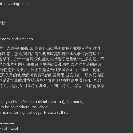
ext_savedog1.htm
呼救
rmany and America
灣非人道待狗的情形,願意伸出援手無條件的收養台灣的流浪
時,您可想過,我們台灣的狗無時無刻都在承受著這份苦痛,如
聲帶了。您帶一隻流浪狗過來,就轉變了這隻狗一生的命運。不
是外來的外國人,要由台灣飛往歐美洲,在您曾經停留過的這片
,等待您伸出援手。只要你是要飛往美國舊金山、德國、荷蘭,
到的目的地,我們將負責狗的出國費用,並安排好一切狗要出關
狗是置於貨艙,非客艙,帶狗的旅客無須在旅途中照顧狗。您只
時間、地點,及到達時的班機、日期、時間、地點。我們會派專
en you fly to America (SanFrancisco), Germany,
to be savedthere. You don't
 name for flight of dogs. Please call us.
------------
f travel