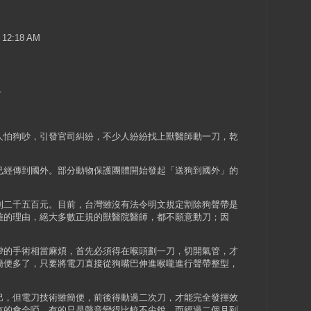
3 12:18 AM
1
怕狗吵，引發官司糾紛，不少人紛紛找上獸醫師動一刀，乾
經傳到國外。部分動物保護團體開始發起「送狗到國外」的
二千五百元。目前，台灣雖沒有法令明文規定割除狗聲帶是
確的理由，絕大多數正規的獸醫院醫師，都不願意動刀；因
。
的手術相當麻煩，首先必須得在喉頭劃一刀，切開氣管，才
簡便多了，只要將電刀直接從狗嘴巴伸進喉嚨進行聲帶整型，
，但電刀技術雖簡便，前後得動過二次刀，才能完全發揮效
有的會全啞，有的只是聲音變得比較不尖銳，而經過二個月到