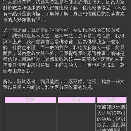
別人這樣問時，我通常會說是為健康的理由吃素。因為大家
對於吃素和健康的關係好像比較了解，也比較能接受。(不過
有一點倒是很奇怪，了解歸了解，真正相信而且願意落實素
食的人好像很有限。)
另一個原因，就是前面說的信仰。要動物為我的口慾而被
宰，總覺得過意不大去。這種想法，是不是宗教性的，我也
說不上來。我不覺得自己是佛教徒，因為佛學我沒什麼接
觸，什麼也不懂；而一般的拜拜，和絕大多數人一樣，對我
而言，習俗意義大於信仰。但我覺得我吃素這件事，的確是
種信仰，因為那是一套價值觀系統 ── 願意採信落實的人不
需要任何理由來同意我，不願意的人，一定也可以找出一萬
個理由來反對。
所以，關於素食，我只能說，吃素不錯。這裡，我放一些文
章以及個人的經驗，和大家分享吃素的好處。
文章
作者
摘要
李醫師以她個
人抗癌30年(!)
的經驗，說明
飲食、運動與
健康的關係。