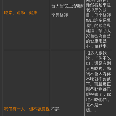
雖然看起來是
台大醫院主治醫師
老掉牙的題
吃素、運動、健康
李豐醫師
目，但李醫師
點出許多易懂
易行的觀念與
建議，幫助大
家自己為自己
的健康用點
心，做點事。
很多人跟我
說，「你不吃
肉，還是有別
人會吃肉。動
物不會因為你
不吃就不會被
宰。而且反正
那些動物都已
經被宰了，你
吃不吃牠們，
還不是一
我僅有一人，但不容忽視
不詳
樣。」