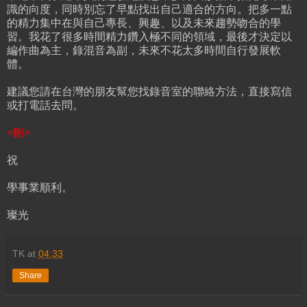
識的向度，同時別忘了早點找出自己適合的方向。把多一點
的精力集中在與自己專長、興趣、以及未來趨勢吻合的學
習。我花了很多時間精力鑽入極不同的領域，最後才決定以
編作曲為主，錄混音為副，未來不花太多時間自行發展軟
體。
建議您請在台灣的朋友幫您找錄音室的聯絡方法，直接寫信
或打電話去問。
<刪>
祝
學事業順利。
璨光
TK
at
04:33
Share