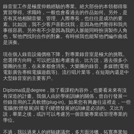
錄音室工作是極度仰賴經驗的專業。絕大部份的本領都得靠
實習學得。求職時，一般也會看過去的作品如何。另外，是
否有其他相關音樂、管理、人際專長，也往往是成功的要
素。比如說，我不少客戶喜歡找我，是因為他們覺得和我共
事很容易。另外有不少是因為我的人脈能同時扮演製作人角
色，幫他們找到合作的對象。有時候我也能幫他們編作曲或
是演奏。
現在個人錄音設備價格下降，對專業錄音室是極大的挑戰。
您選擇方向時，可以把這點考慮進去。比方說，過去很多小
樂團的生意，在未來都會消失。大樂團的錄音、多媒體(電視
電影廣告專輯電腦遊戲等)、流行唱片業等，在短期內還是中
大型錄音室的主要客戶。
Diploma或是degree，除了看課程內容外，也要看未來有沒
有深造的計畫。我個人由於學術訓練的關係，曾自行發展一
些錄音用的工具軟體(plug-in)。如果您有興趣往這裡走，一些
電腦(軟體發展)與電子(硬體發展)的訓練是必須的。又比方
說，畢業之後，或許可以考慮另一個音樂專業或管理專業的
學位。
不過，我以過來人的經驗建議您，多方面涉獵，拓寬專業知