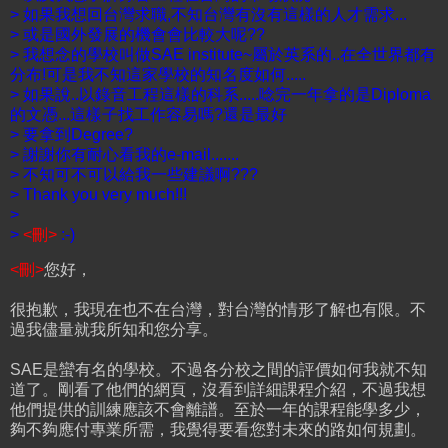
> 如果我想回台灣求職,不知台灣有沒有這樣的人才需求...
> 或是國外發展的機會會比較大呢??
> 我想念的學校叫做SAE institute~屬於英系的..在全世界都有
分布!可是我不知這家學校的知名度如何.....
> 如果說..以錄音工程這樣的科系.....唸完一年拿的是Diploma
的文憑...這樣子找工作容易嗎?還是最好
> 要拿到Degree?
> 謝謝你有耐心看我的e-mail.......
> 不知可不可以給我一些建議啊???
> Thank you very much!!!
>
>
<刪>
:-)
<刪>
您好，
很抱歉，我現在也不在台灣，對台灣的情形了解也有限。不
過我儘量就我所知和您分享。
SAE是蠻有名的學校。不過各分校之間的評價如何我就不知
道了。剛看了他們的網頁，沒看到詳細課程介紹，不過我想
他們提供的訓練應該不會離譜。至於一年的課程能學多少，
夠不夠應付專業所需，我覺得要看您對未來的路如何規劃。